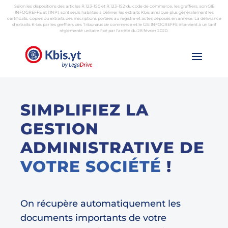
Selon les dispositions des articles R.123-150 et R.123-152 du code de commerce, les greffiers, son GIE
INFOGREFFE et l'INPI, sont seuls habilités à délivrer les extraits Kbis ainsi que plus généralement les
certificats, copies ou extraits des inscriptions portées au registre et actes déposés en annexe. La délivrance
d'extraits K-bis par les greffiers des Tribunaux de commerce et le GIE INFOGREFFE intervient à un tarif
réglementé unitaire fixé par l'arrêté du 28 février 2020.
SIMPLIFIEZ LA
GESTION
ADMINISTRATIVE DE
VOTRE SOCIÉTÉ
!
On récupère automatiquement les
documents importants de votre