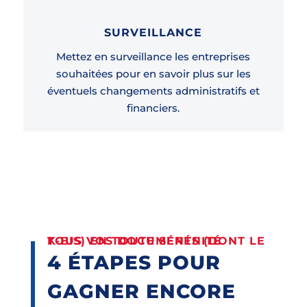
SURVEILLANCE
Mettez en surveillance les entreprises
souhaitées pour en savoir plus sur les
éventuels changements administratifs et
financiers.
TOUS VOS DOCUMENTS (DONT LE
K-BIS
) EN TOUTE SÉRÉNITÉ
4 ÉTAPES POUR
GAGNER ENCORE